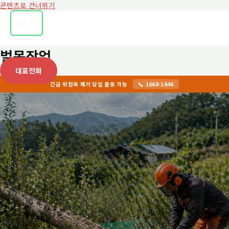
콘텐츠로 건너뛰기
벌목작업
대표전화
긴급 위험목 제거 당일 출동 가능
📞 1668-1646