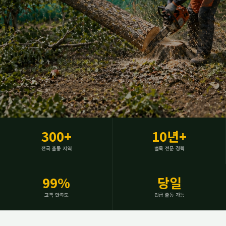
🪓 Logging & Tree Removal
300+
10년+
위험하고 복잡한 벌목,
전국 출동 지역
벌목 전문 경력
전문가에게 맡기세요
99%
당일
숙련된 벌목 전문가가 현장을 직접 확인하고
고객 만족도
긴급 출동 가능
가장 안전한 방법으로 신속하게 처리합니다.
소규모 단목부터 대규모 임야 개간까지 가능합니다.