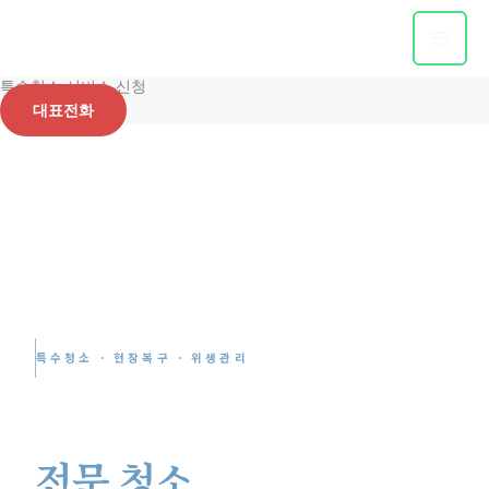
콘
텐
츠
특수청소 서비스 신청
로
대표전화
건
너
뛰
기
특수청소 · 현장복구 · 위생관리
현장에 맞는
전문 청소
서비스