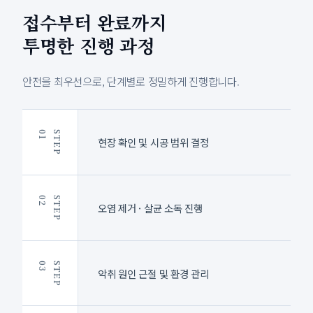
접수부터 완료까지
투명한 진행 과정
안전을 최우선으로, 단계별로 정밀하게 진행합니다.
1
S
T
E
P
0
현장 확인 및 시공 범위 결정
2
S
T
E
P
0
오염 제거 · 살균 소독 진행
3
S
T
E
P
0
악취 원인 근절 및 환경 관리